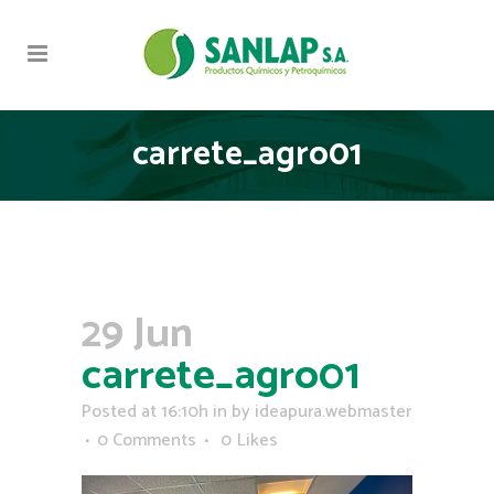
carrete_agro01
29 Jun
carrete_agro01
Posted at 16:10h
in
by
ideapura.webmaster
0 Comments
0
Likes