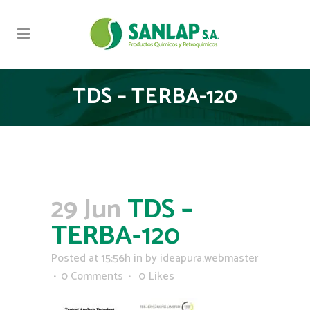
TDS – TERBA-120
29 Jun
TDS –
TERBA-120
Posted at 15:56h
in
by
ideapura.webmaster
0 Comments
0
Likes